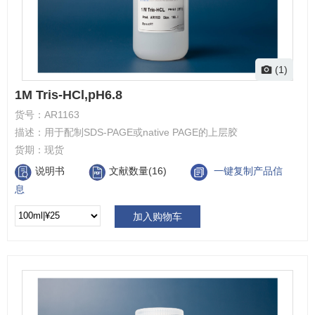
(1)
1M Tris-HCl,pH6.8
货号：
AR1163
描述：
用于配制SDS-PAGE或native PAGE的上层胶
货期：
现货
说明书
文献数量(16)
一键复制产品信
息
加入购物车