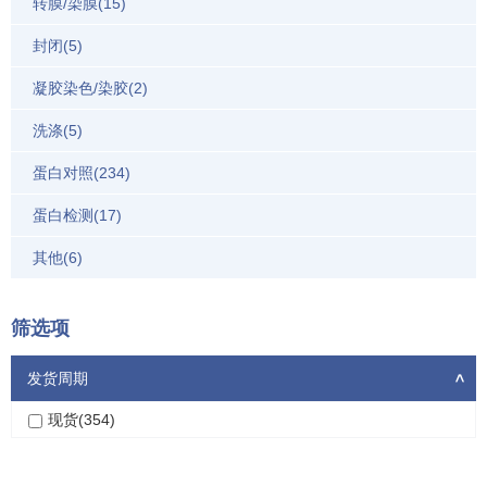
转膜/染膜(15)
封闭(5)
凝胶染色/染胶(2)
洗涤(5)
蛋白对照(234)
蛋白检测(17)
其他(6)
筛选项
发货周期
>
现货(354)