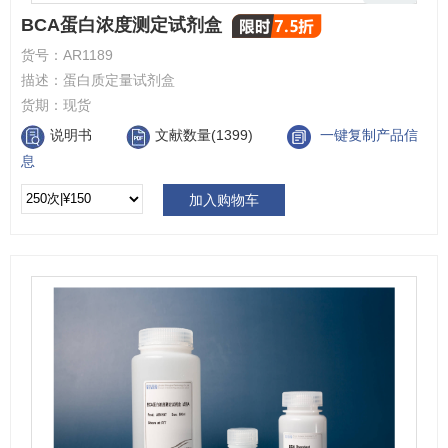
BCA蛋白浓度测定试剂盒
货号：
AR1189
描述：
蛋白质定量试剂盒
货期：
现货
说明书
文献数量(1399)
一键复制产品信
息
加入购物车