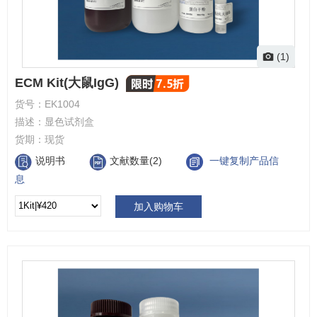
(1)
ECM Kit(大鼠IgG)
货号：
EK1004
描述：
显色试剂盒
货期：
现货
说明书
文献数量(2)
一键复制产品信
息
加入购物车