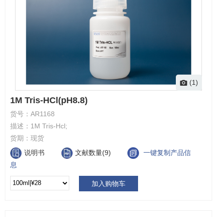
(1)
1M Tris-HCl(pH8.8)
货号：
AR1168
描述：
1M Tris-Hcl;
货期：
现货
说明书
文献数量(9)
一键复制产品信
息
加入购物车