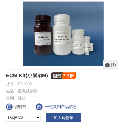
(1)
ECM Kit(小鼠IgM)
货号：
EK1005
描述：
显色试剂盒
货期：
现货
说明书
一键复制产品信息
加入购物车