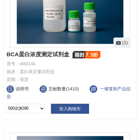
(1)
BCA蛋白浓度测定试剂盒
货号：
AR0146
描述：
蛋白质定量试剂盒
货期：
现货
说明书
文献数量(1410)
一键复制产品信
息
加入购物车