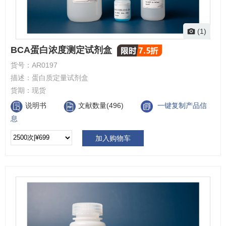
(1)
BCA蛋白浓度测定试剂盒
货号：
AR0197
描述：
蛋白质定量试剂盒
货期：
现货
说明书
文献数量(496)
一键复制产品信
息
加入购物车