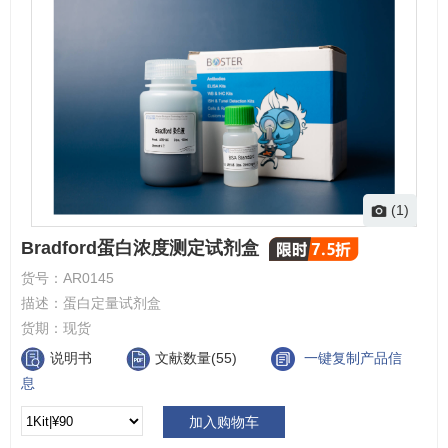
(1)
Bradford蛋白浓度测定试剂盒
货号：
AR0145
描述：
蛋白定量试剂盒
货期：
现货
说明书
文献数量(55)
一键复制产品信
息
加入购物车