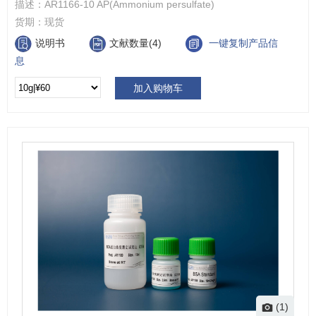
描述：
AR1166-10 AP(Ammonium persulfate)
货期：
现货
说明书
文献数量(4)
一键复制产品信
息
加入购物车
(1)