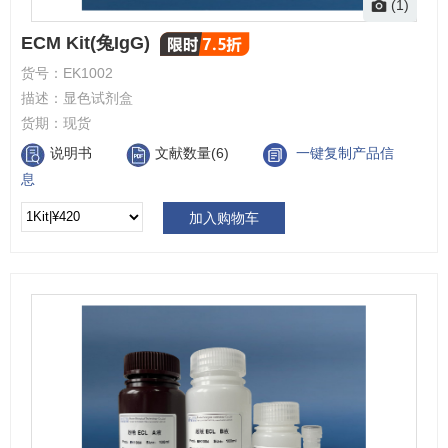
(1)
ECM Kit(兔IgG)
货号：
EK1002
描述：
显色试剂盒
货期：
现货
说明书
文献数量(6)
一键复制产品信
息
加入购物车