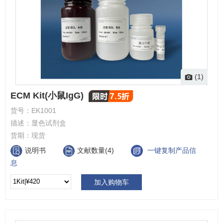
(1)
ECM Kit(小鼠IgG)
货号：
EK1001
描述：
显色试剂盒
货期：
现货
说明书
文献数量(4)
一键复制产品信
息
加入购物车