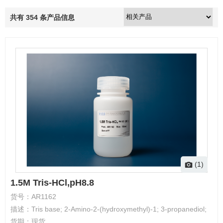
共有
354
条产品信息
(1)
1.5M Tris-HCl,pH8.8
货号：
AR1162
描述：
Tris base; 2-Amino-2-(hydroxymethyl)-1; 3-propanediol;
货期：
现货