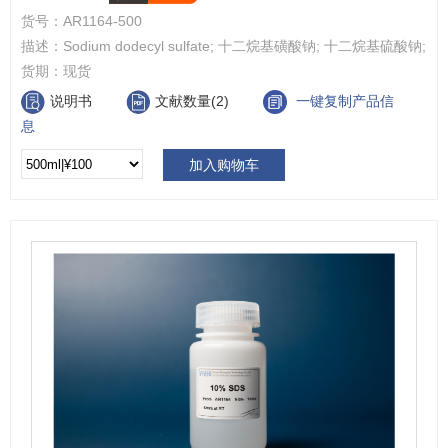
货号：
AR1164-500
描述：
Sodium dodecyl sulfate; 十二烷基磺酸钠; 十二烷基硫酸钠;
货期：
现货
说明书
文献数量(2)
一键复制产品信
息
加入购物车