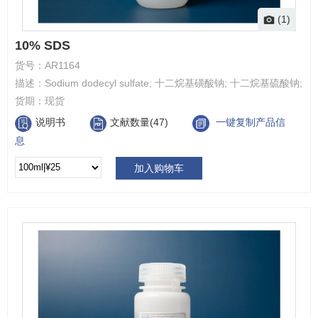
(1)
10% SDS
货号：
AR1164
描述：
Sodium dodecyl sulfate; 十二烷基磺酸钠; 十二烷基硫酸钠;
货期：
现货
说明书
文献数量(47)
一键复制产品信
息
加入购物车