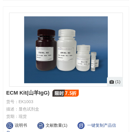
(1)
ECM Kit(山羊IgG)
货号：
EK1003
描述：
显色试剂盒
货期：
现货
说明书
文献数量(1)
一键复制产品信