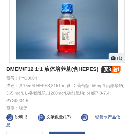
(1)
DMEM/F12 1:1 液体培养基(含HEPES)
货号：
PYG0004
描述：
含15mM HEPES,3151 mg/L D-葡萄糖, 55mg/L丙酮酸钠,
365 mg/L L-谷氨酰胺, 1200mg/L碳酸氢钠; pH值7.0-7.4;
PYG0004-6;
货期：
现货
说明书
文献数量(17)
一键复制产品信
息