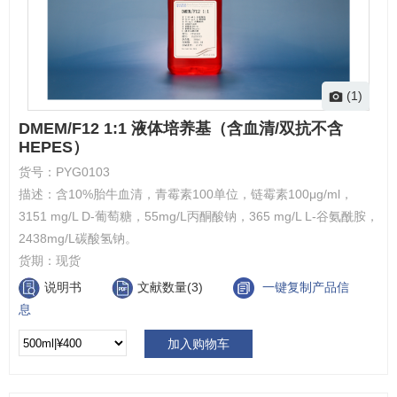
(1)
DMEM/F12 1:1 液体培养基（含血清/双抗不含
HEPES）
货号：
PYG0103
描述：
含10%胎牛血清，青霉素100单位，链霉素100μg/ml，
3151 mg/L D-葡萄糖，55mg/L丙酮酸钠，365 mg/L L-谷氨酰胺，
2438mg/L碳酸氢钠。
货期：
现货
说明书
文献数量(3)
一键复制产品信
息
加入购物车