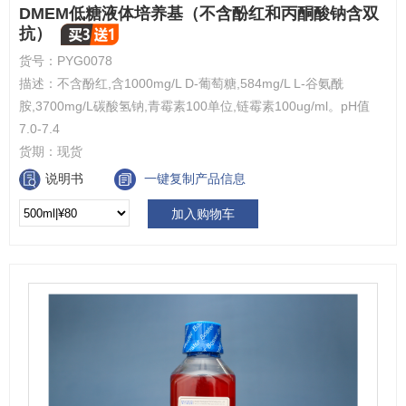
DMEM低糖液体培养基（不含酚红和丙酮酸钠含双
抗）
货号：
PYG0078
描述：
不含酚红,含1000mg/L D-葡萄糖,584mg/L L-谷氨酰
胺,3700mg/L碳酸氢钠,青霉素100单位,链霉素100ug/ml。pH值
7.0-7.4
货期：
现货
说明书
一键复制产品信息
加入购物车