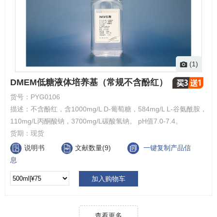
(1)
DMEM低糖液体培养基（常规不含酚红）
货号：
PYG0106
描述：
不含酚红，含1000mg/L D-葡萄糖，584mg/L L-谷氨酰胺，
110mg/L丙酮酸钠，3700mg/L碳酸氢钠。 pH值7.0-7.4。
货期：
现货
说明书
文献数量(9)
一键复制产品信
息
加入购物车
查看更多