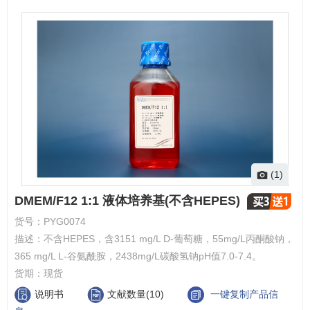
(1)
DMEM/F12 1:1 液体培养基(不含HEPES)
货号：
PYG0074
描述：
不含HEPES，含3151 mg/L D-葡萄糖，55mg/L丙酮酸钠，
365 mg/L L-谷氨酰胺，2438mg/L碳酸氢钠pH值7.0-7.4。
货期：
现货
说明书
文献数量(10)
一键复制产品信