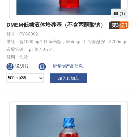
(1)
DMEM低糖液体培养基（不含丙酮酸钠）
货号：
PYG0002
描述：
含1000mg/L D-葡萄糖，584mg/L L-谷氨酰胺，3700mg/L
碳酸氢钠。 pH值7.0-7.4。
货期：
现货
说明书
一键复制产品信息
加入购物车