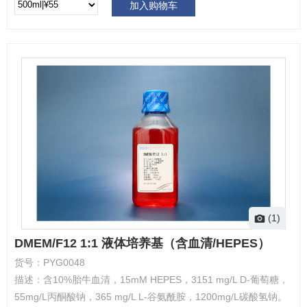
加入购物车
(1)
DMEM/F12 1:1 液体培养基（含血清/HEPES）
货号：
PYG0048
描述：
含10%胎牛血清，15mM HEPES，3151 mg/L D-葡萄糖，
55mg/L丙酮酸钠，365 mg/L L-谷氨酰胺，1200mg/L碳酸氢钠。