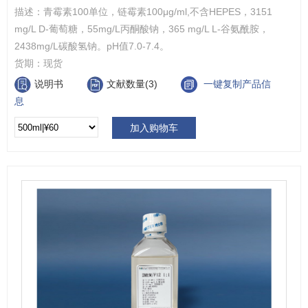
描述：
青霉素100单位，链霉素100μg/ml,不含HEPES，3151
mg/L D-葡萄糖，55mg/L丙酮酸钠，365 mg/L L-谷氨酰胺，
2438mg/L碳酸氢钠。pH值7.0-7.4。
货期：
现货
说明书
文献数量(3)
一键复制产品信
息
加入购物车