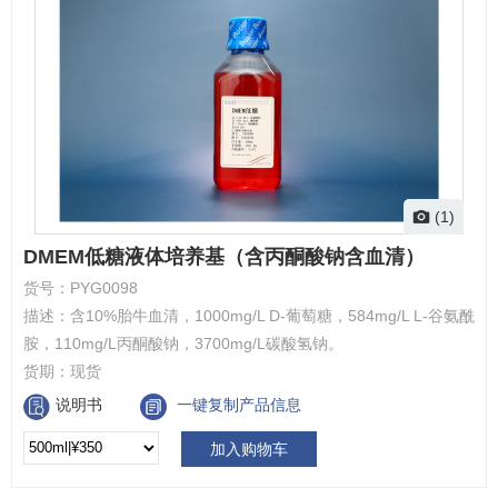
(1)
DMEM低糖液体培养基（含丙酮酸钠含血清）
货号：
PYG0098
描述：
含10%胎牛血清，1000mg/L D-葡萄糖，584mg/L L-谷氨酰
胺，110mg/L丙酮酸钠，3700mg/L碳酸氢钠。
货期：
现货
说明书
一键复制产品信息
加入购物车