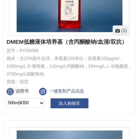
(1)
DMEM低糖液体培养基（含丙酮酸钠/血清/双抗）
货号：
PYG0099
描述：
含10%胎牛血清，青霉素100单位，链霉素100μg/ml，
1000mg/L D-葡萄糖，110mg/L丙酮酸钠，584mg/L L-谷氨酰胺，
3700mg/L碳酸氢钠。
货期：
现货
说明书
一键复制产品信息
加入购物车