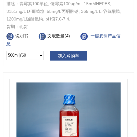
描述：
青霉素100单位, 链霉素100μg/ml, 15mMHEPES,
3151mg/L D-葡萄糖, 55mg/L丙酮酸钠, 365mg/L L-谷氨酰胺,
1200mg/L碳酸氢钠, pH值7.0-7.4.
货期：
现货
说明书
文献数量(4)
一键复制产品信
息
加入购物车