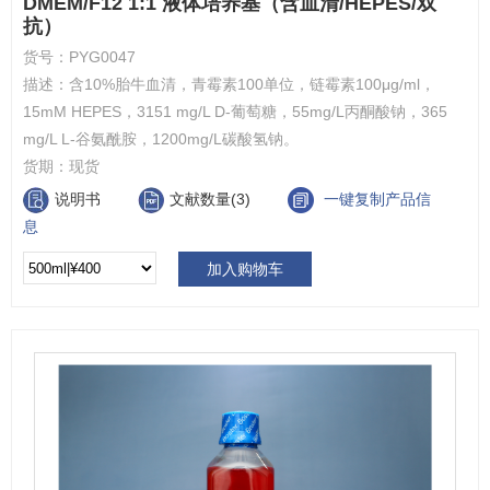
DMEM/F12 1:1 液体培养基（含血清/HEPES/双
抗）
货号：
PYG0047
描述：
含10%胎牛血清，青霉素100单位，链霉素100μg/ml，
15mM HEPES，3151 mg/L D-葡萄糖，55mg/L丙酮酸钠，365
mg/L L-谷氨酰胺，1200mg/L碳酸氢钠。
货期：
现货
说明书
文献数量(3)
一键复制产品信
息
加入购物车