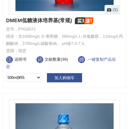
(1)
DMEM低糖液体培养基(常规)
货号：
PYG0072
描述：
含1000mg/L D-葡萄糖，584mg/L L-谷氨酰胺，110mg/L丙
酮酸钠，3700mg/L碳酸氢钠。 pH值7.0-7.4。
货期：
现货
说明书
文献数量(98)
一键复制产品信
息
加入购物车