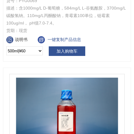
货号：
PYG0069
描述：
含1000mg/L D-葡萄糖，584mg/L L-谷氨酰胺，3700mg/L
碳酸氢钠。110mg/L丙酮酸钠，青霉素100单位，链霉素
100ug/ml， pH值7.0-7.4。
货期：
现货
说明书
一键复制产品信息
加入购物车