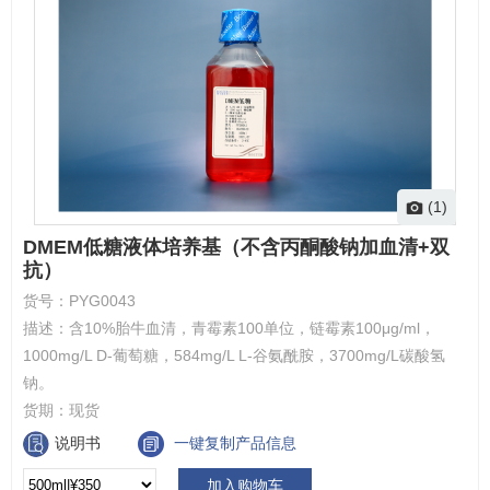
(1)
DMEM低糖液体培养基（不含丙酮酸钠加血清+双
抗）
货号：
PYG0043
描述：
含10%胎牛血清，青霉素100单位，链霉素100μg/ml，
1000mg/L D-葡萄糖，584mg/L L-谷氨酰胺，3700mg/L碳酸氢
钠。
货期：
现货
说明书
一键复制产品信息
加入购物车