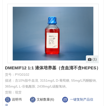
(1)
DMEM/F12 1:1 液体培养基（含血清不含HEPES）
货号：
PYG0102
描述：
含10%胎牛血清, 3151mg/L D-葡萄糖, 55mg/L丙酮酸钠,
365mg/L L-谷氨酰胺, 2438mg/L碳酸氢钠。
货期：
现货
说明书
文献数量(6)
一键复制产品信
息