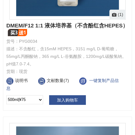
(1)
DMEM/F12 1:1 液体培养基（不含酚红含HEPES）
货号：
PYG0034
描述：
不含酚红，含15mM HEPES，3151 mg/L D-葡萄糖，
55mg/L丙酮酸钠，365 mg/L L-谷氨酰胺，1200mg/L碳酸氢钠。
pH值7.0-7.4。
货期：
现货
说明书
文献数量(7)
一键复制产品信
息
加入购物车