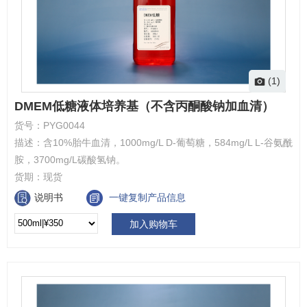
(1)
DMEM低糖液体培养基（不含丙酮酸钠加血清）
货号：
PYG0044
描述：
含10%胎牛血清，1000mg/L D-葡萄糖，584mg/L L-谷氨酰
胺，3700mg/L碳酸氢钠。
货期：
现货
说明书
一键复制产品信息
加入购物车