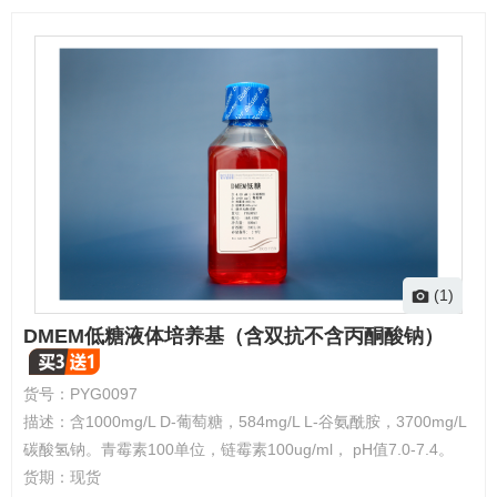
(1)
DMEM低糖液体培养基（含双抗不含丙酮酸钠）
货号：
PYG0097
描述：
含1000mg/L D-葡萄糖，584mg/L L-谷氨酰胺，3700mg/L
碳酸氢钠。青霉素100单位，链霉素100ug/ml， pH值7.0-7.4。
货期：
现货