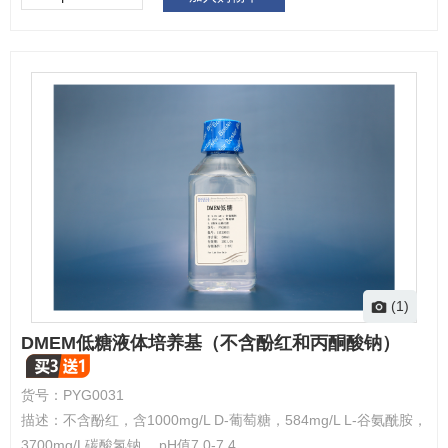
(1)
DMEM低糖液体培养基（不含酚红和丙酮酸钠）
货号：
PYG0031
描述：
不含酚红，含1000mg/L D-葡萄糖，584mg/L L-谷氨酰胺，
3700mg/L碳酸氢钠。 pH值7.0-7.4。