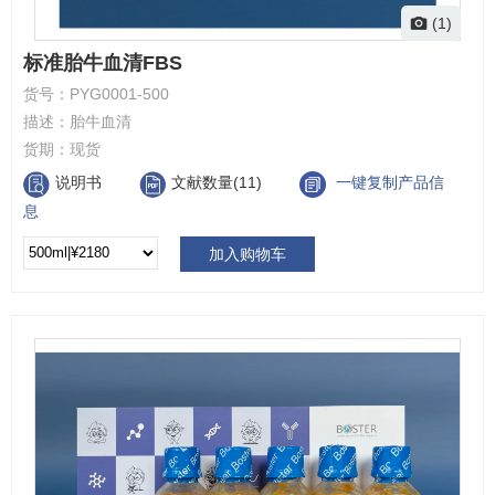
(1)
标准胎牛血清FBS
货号：
PYG0001-500
描述：
胎牛血清
货期：
现货
说明书
文献数量(11)
一键复制产品信
息
加入购物车