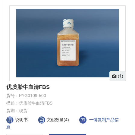
(1)
优质胎牛血清FBS
货号：
PYG0109-500
描述：
优质胎牛血清FBS
货期：
现货
说明书
文献数量(4)
一键复制产品信
息