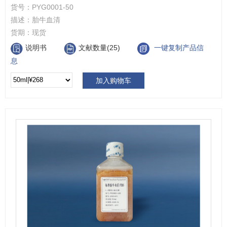
货号：
PYG0001-50
描述：
胎牛血清
货期：
现货
说明书
文献数量(25)
一键复制产品信
息
加入购物车