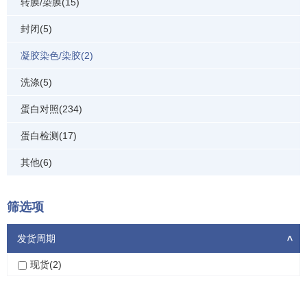
转膜/染膜(15)
封闭(5)
凝胶染色/染胶(2)
洗涤(5)
蛋白对照(234)
蛋白检测(17)
其他(6)
筛选项
发货周期
>
现货(2)