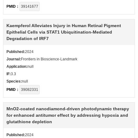
PMID：
39141677
Kaempferol Alleviates Injury in Human Retinal Pigment
Epithelial Cells via STAT1 Ubiquitination-Mediated
Degradation of IRF7
Published:
2024
Journal:
Frontiers in Bioscience-Landmark
Application:
null
IF:
3.3
Species:
null
PMID：
39082331
MnO2-coated nanodiamond-driven photodynamic therapy
for enhanced antitumor effect by addressing hypoxia and
glutathione depletion
Published:
2024