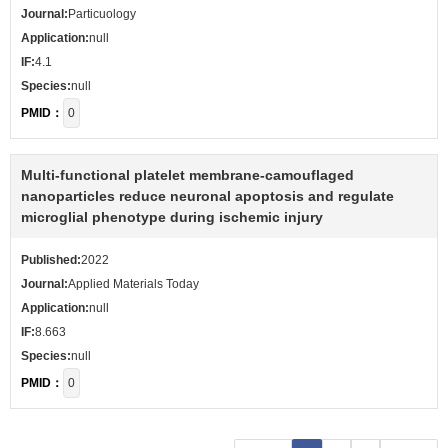
Journal:
Particuology
Application:
null
IF:
4.1
Species:
null
PMID：
0
Multi-functional platelet membrane-camouflaged
nanoparticles reduce neuronal apoptosis and regulate
microglial phenotype during ischemic injury
Published:
2022
Journal:
Applied Materials Today
Application:
null
IF:
8.663
Species:
null
PMID：
0