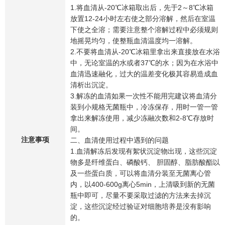
1.将血清从-20℃冰箱取出后，先于2～8℃冰箱
放置12-24小时左右使之部分溶解，然后在室温
下使之全溶；需要注意整个溶解过程中必须规则
地摇晃均匀，使整瓶血清温度均一溶解。 ​
2.不要将血清从-20℃冰箱里拿出来直接放在水浴
中，无论室温的水或者37℃的水；因为在水浴中
血清迅速融化，过大的温差变化极其容易造成血
清析出沉淀。 ​
3.解冻的血清如果一次性不能用完建议将血清分
装到小规格无菌瓶中，冷冻保存，用时一管一管
拿出来解冻使用，减少冻融次数和2-8℃存放时
间。 ​
注意事项
二、血清使用过程中遇到的问题 ​
1.血清解冻后发现有絮状沉淀物出现，这些沉淀
物多是纤维蛋白、磷酸钙、 胆固醇、脂肪酸酯以
及一些蛋白质，可以将血清分装至无菌离心管
内，以400-600g离心5min，上清吸到新的无菌
瓶中即可，尽量不要采取过滤的方法来去掉沉
淀，这些沉淀经过验证对细胞培养是没有影响
的。 ​