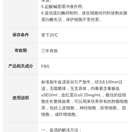
来源。 ​
5.起酸碱度缓冲液作用。 ​
6.提供蛋白酶抑制剂，使在细胞传代时使剩余胰
蛋白酶失活，保护细胞不受伤害。
保存条件
零下20℃
有效期
三年有效
产品相关成分
FBS
标准胎牛血清采自引产胎牛，经3次100nm过
滤，无噬菌体，无支原体，内毒素含量极低
≤5EU/ml，血红蛋白≤0.25mg/mL，极佳的促细
使用说明
胞生长繁殖效果，可以用来培养所有的肿瘤细胞
系，包括上皮细胞， 神经细胞，软骨细胞， 肌
细胞， 成纤维细胞。
一、血清的解冻方法： ​