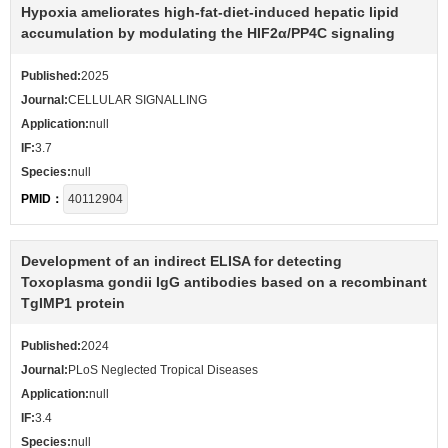
Hypoxia ameliorates high-fat-diet-induced hepatic lipid
accumulation by modulating the HIF2α/PP4C signaling
Published:
2025
Journal:
CELLULAR SIGNALLING
Application:
null
IF:
3.7
Species:
null
PMID：
40112904
Development of an indirect ELISA for detecting
Toxoplasma gondii IgG antibodies based on a recombinant
TgIMP1 protein
Published:
2024
Journal:
PLoS Neglected Tropical Diseases
Application:
null
IF:
3.4
Species:
null