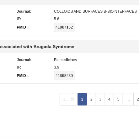
Journal:
COLLOIDS AND SURFACES B-BIOINTERFACES
IF:
5.6
PMID：
41887152
t Associated with Brugada Syndrome
Journal:
Biomedicines
IF:
3.9
PMID：
41898230
1
上一页
2
3
4
5
…
2