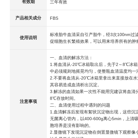
有效期
三年有效
产品相关成分
FBS
标准胎牛血清采自引产胎牛，经3次100nm过滤
使用说明
促细胞生长繁殖效果，可以用来培养所有的肿瘤
一、血清的解冻方法：
1.将血清从-20℃冰箱取出后，先于2～8℃
中必须规则地摇晃均匀，使整瓶血清温度均一
2.不要将血清从-20℃冰箱里拿出来直接放
其容易造成血清析出沉淀。
3.解冻的血清如果一次性不能用完建议将血清
8℃存放时间。
注意事项
二、血清使用过程中遇到的问题
1.血清解冻后发现有絮状沉淀物出现，这些沉
无菌离心管内，以400-600g离心5min
胞培养是没有影响的。
2.显微镜下发现沉淀物在倒置显微镜下观察