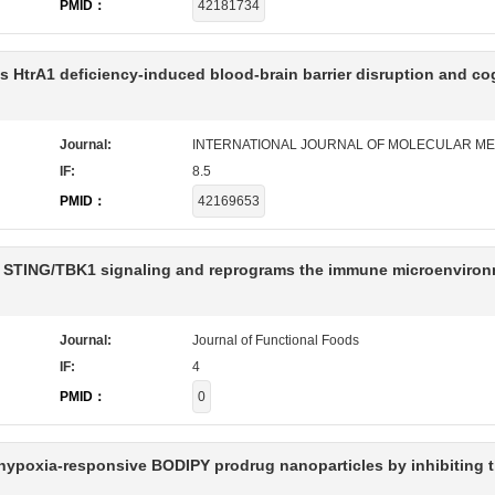
PMID：
42181734
es HtrA1 deficiency‑induced blood‑brain barrier disruption and co
Journal:
INTERNATIONAL JOURNAL OF MOLECULAR ME
IF:
8.5
PMID：
42169653
nd STING/TBK1 signaling and reprograms the immune microenviron
Journal:
Journal of Functional Foods
IF:
4
PMID：
0
hypoxia-responsive BODIPY prodrug nanoparticles by inhibiting 