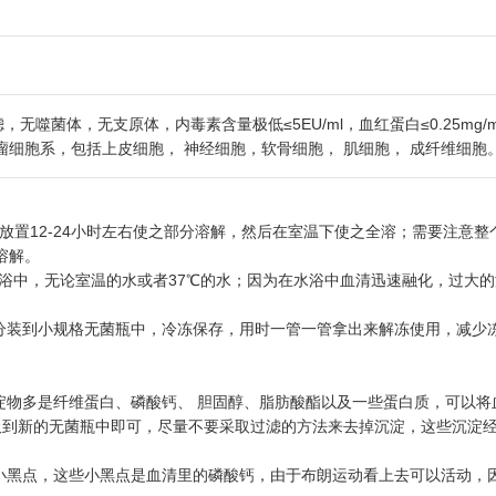
，无噬菌体，无支原体，内毒素含量极低≤5EU/ml，血红蛋白≤0.25mg/
细胞系，包括上皮细胞， 神经细胞，软骨细胞， 肌细胞， 成纤维细胞
冰箱放置12-24小时左右使之部分溶解，然后在室温下使之全溶；需要注意
溶解。
在水浴中，无论室温的水或者37℃的水；因为在水浴中血清迅速融化，过大
分装到小规格无菌瓶中，冷冻保存，用时一管一管拿出来解冻使用，减少冻
淀物多是纤维蛋白、磷酸钙、 胆固醇、脂肪酸酯以及一些蛋白质，可以将
，上清吸到新的无菌瓶中即可，尽量不要采取过滤的方法来去掉沉淀，这些沉淀
像小黑点，这些小黑点是血清里的磷酸钙，由于布朗运动看上去可以活动，