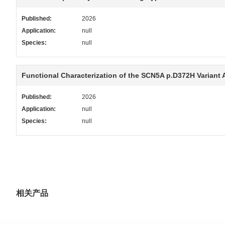
Published:
2026
Application:
null
Species:
null
Functional Characterization of the SCN5A p.D372H Varian
Published:
2026
Application:
null
Species:
null
相关产品