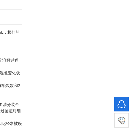
mL，极佳的
。
整个溶解过程
的温差变化极
融次数和2-
血清分装至
经过验证对细
因此经常被误