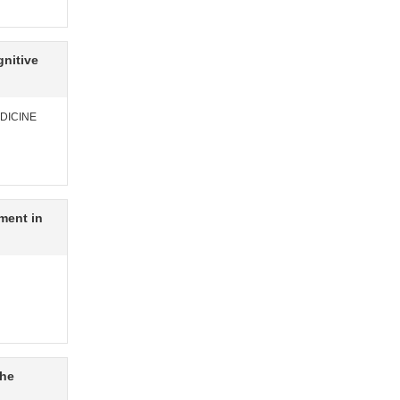
gnitive
DICINE
ment in
the