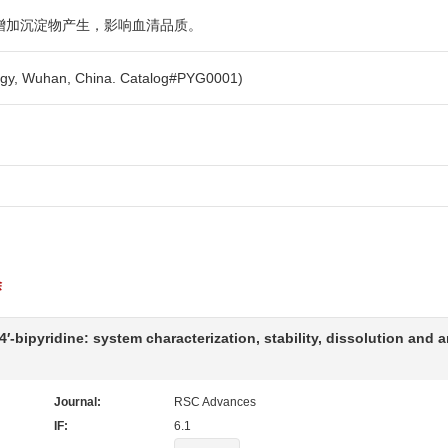
增加沉淀物产生，影响血清品质。
y, Wuhan, China. Catalog#PYG0001)
除
4′-bipyridine: system characterization, stability, dissolution and 
Journal:
RSC Advances
IF:
6.1