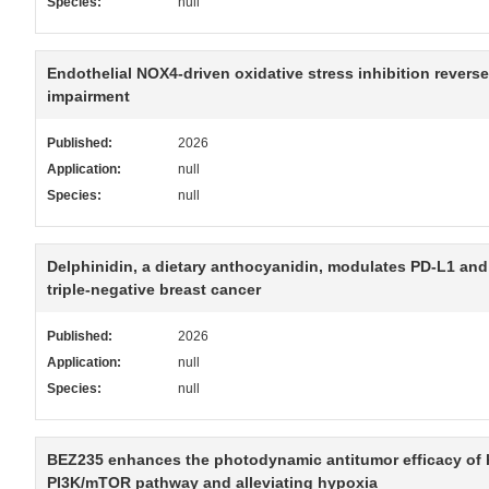
Species:
null
Endothelial NOX4‑driven oxidative stress inhibition revers
impairment
Published:
2026
Application:
null
Species:
null
Delphinidin, a dietary anthocyanidin, modulates PD-L1 a
triple-negative breast cancer
Published:
2026
Application:
null
Species:
null
BEZ235 enhances the photodynamic antitumor efficacy of 
PI3K/mTOR pathway and alleviating hypoxia