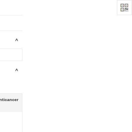
>
>
anticancer