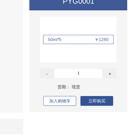
PYG0001
50ml*5
￥1280
-
+
货期：
现货
加入购物车
立即购买