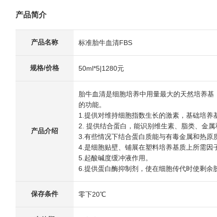
产品简介
产品名称
标准胎牛血清FBS
规格/价格
50ml*5|1280元
胎牛血清是细胞培养中用量最大的天然培养基
的功能。
1.提供对维持细胞指数生长的激素，基础培
2. 提供结合蛋白，能识别维生素、脂类、金
产品介绍
3.有些情况下结合蛋白质能与有毒金属和热原
4.是细胞贴壁、铺展在塑料培养基质上所需因
5.起酸碱度缓冲液作用。
6.提供蛋白酶抑制剂，使在细胞传代时使剩余
保存条件
零下20℃