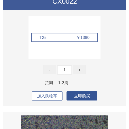
CX0022
T25
￥1380
-
+
货期：
1-2周
加入购物车
立即购买