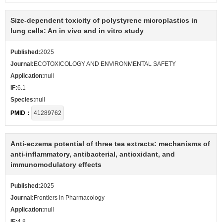
Size-dependent toxicity of polystyrene microplastics in
lung cells: An in vivo and in vitro study
Published:
2025
Journal:
ECOTOXICOLOGY AND ENVIRONMENTAL SAFETY
Application:
null
IF:
6.1
Species:
null
PMID：
41289762
Anti-eczema potential of three tea extracts: mechanisms of
anti-inflammatory, antibacterial, antioxidant, and
immunomodulatory effects
Published:
2025
Journal:
Frontiers in Pharmacology
Application:
null
IF:
4.8