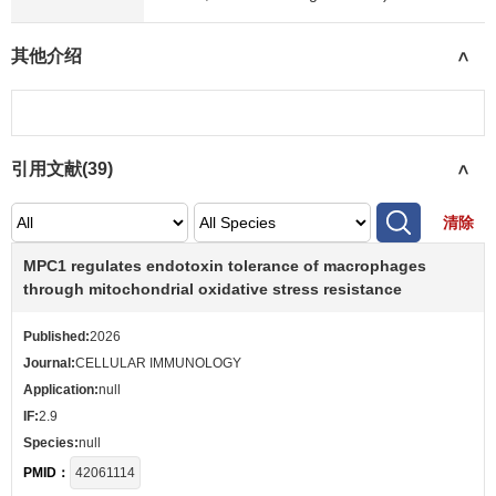
其他介绍
>
引用文献(
39
)
>
清除
MPC1 regulates endotoxin tolerance of macrophages
through mitochondrial oxidative stress resistance
Published:
2026
Journal:
CELLULAR IMMUNOLOGY
Application:
null
IF:
2.9
Species:
null
PMID：
42061114