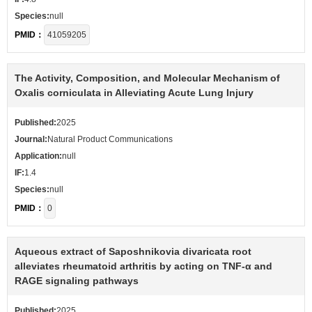
Species:
null
PMID：
41059205
The Activity, Composition, and Molecular Mechanism of
Oxalis corniculata in Alleviating Acute Lung Injury
Published:
2025
Journal:
Natural Product Communications
Application:
null
IF:
1.4
Species:
null
PMID：
0
Aqueous extract of Saposhnikovia divaricata root
alleviates rheumatoid arthritis by acting on TNF-α and
RAGE signaling pathways
Published:
2025