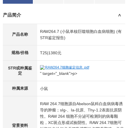
产品简介
>
RAW264.7 (小鼠单核巨噬细胞白血病细胞) (有
产品名称
STR鉴定报告)
规格/价格
T25|1380元
RAW264.7细胞鉴定信息 .pdf
STR或种属鉴
定
" target="_blank">p>
种属来源
小鼠
RAW 264.7细胞源自Abelson鼠科白血病病毒诱
导的肿瘤；sIg-、Ia-抗原、Thy-1.2表面抗原阴
性。RAW 264 细胞不分泌可检测到的病毒颗
粒，XC斑点形成试验阴性。RAW 264.7细胞可
背景资料