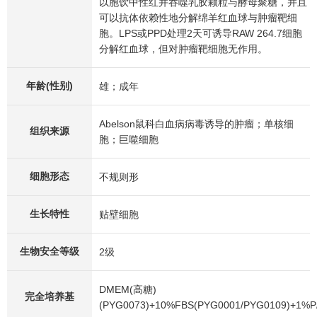
以胞饮中性红并吞噬乳胶颗粒与酵母聚糖，并且
可以抗体依赖性地分解绵羊红血球与肿瘤靶细
胞。LPS或PPD处理2天可诱导RAW 264.7细胞
分解红血球，但对肿瘤靶细胞无作用。
年龄(性别)
雄；成年
Abelson鼠科白血病病毒诱导的肿瘤；单核细
组织来源
胞；巨噬细胞
细胞形态
不规则形
生长特性
贴壁细胞
生物安全等级
2级
DMEM(高糖)
完全培养基
(PYG0073)+10%FBS(PYG0001/PYG0109)+1%P