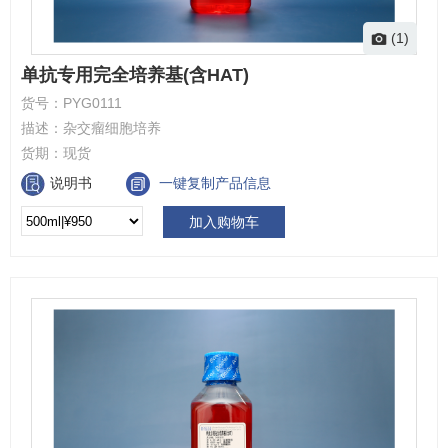
(1)
单抗专用完全培养基(含HAT)
货号：
PYG0111
描述：
杂交瘤细胞培养
货期：
现货
说明书
一键复制产品信息
加入购物车