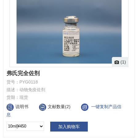
(1)
弗氏完全佐剂
货号：
PYG0118
描述：
动物免疫佐剂
货期：
现货
说明书
文献数量(2)
一键复制产品信
息
加入购物车