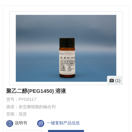
(1)
聚乙二醇(PEG1450) 溶液
货号：
PYG0117
描述：
杂交瘤细胞的融合剂
货期：
现货
说明书
一键复制产品信息