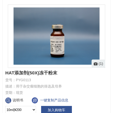
(1)
HAT添加剂(50X)冻干粉末
货号：
PYG0113
描述：
用于杂交瘤细胞的筛选及培养
货期：
现货
说明书
一键复制产品信息
加入购物车