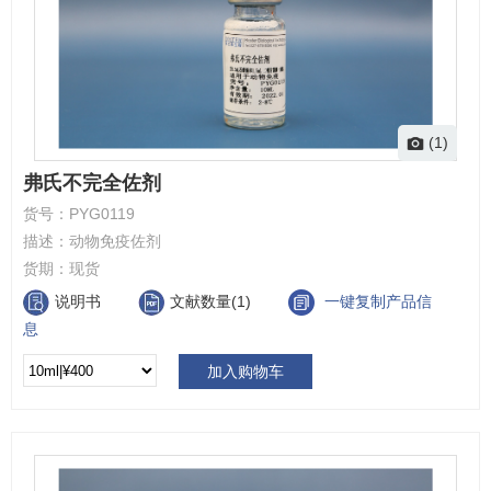
(1)
弗氏不完全佐剂
货号：
PYG0119
描述：
动物免疫佐剂
货期：
现货
说明书
文献数量(1)
一键复制产品信
息
加入购物车