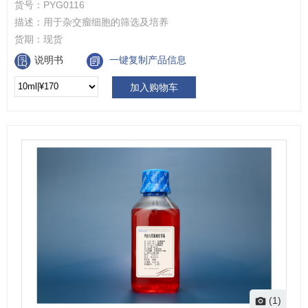
货号：
PYG0116
描述：
用于杂交瘤细胞的筛选及培养
货期：
现货
说明书
一键复制产品信息
加入购物车
(1)