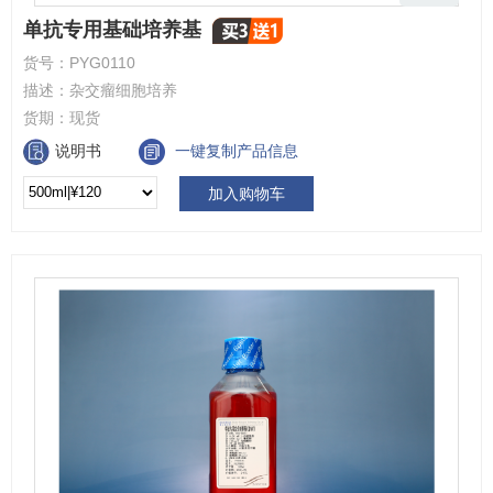
单抗专用基础培养基
货号：
PYG0110
描述：
杂交瘤细胞培养
货期：
现货
说明书
一键复制产品信息
加入购物车